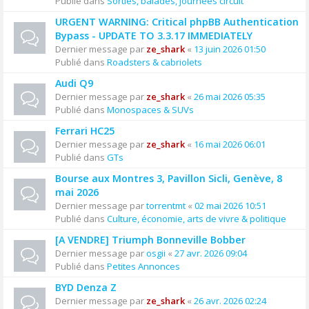
Publié dans
Sorties, balades, journées circuit
URGENT WARNING: Critical phpBB Authentication
Bypass - UPDATE TO 3.3.17 IMMEDIATELY
Dernier message par
ze_shark
«
13 juin 2026 01:50
Publié dans
Roadsters & cabriolets
Audi Q9
Dernier message par
ze_shark
«
26 mai 2026 05:35
Publié dans
Monospaces & SUVs
Ferrari HC25
Dernier message par
ze_shark
«
16 mai 2026 06:01
Publié dans
GTs
Bourse aux Montres 3, Pavillon Sicli, Genève, 8
mai 2026
Dernier message par
torrentmt
«
02 mai 2026 10:51
Publié dans
Culture, économie, arts de vivre & politique
[A VENDRE] Triumph Bonneville Bobber
Dernier message par
osgii
«
27 avr. 2026 09:04
Publié dans
Petites Annonces
BYD Denza Z
Dernier message par
ze_shark
«
26 avr. 2026 02:24