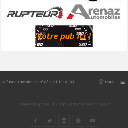
Le fuseau horaire est réglé sur
UTC+01:00
Haut
Powered by
phpBB ®
| phpBB3 theme by
KomiDesign