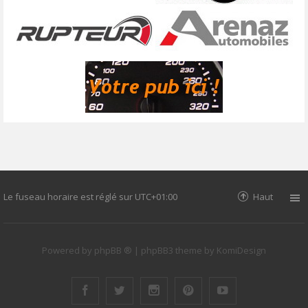
Le fuseau horaire est réglé sur
UTC+01:00
Haut
Powered by
phpBB ®
| phpBB3 theme by
KomiDesign