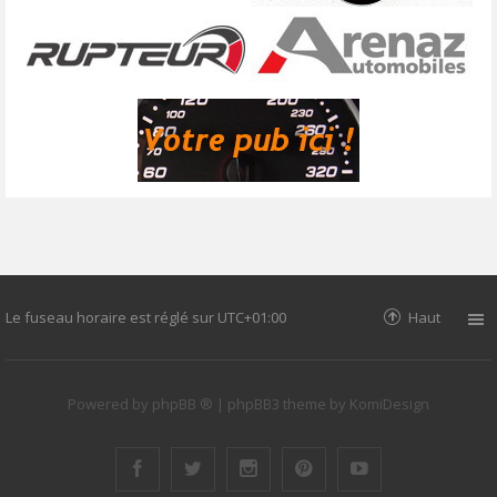
Le fuseau horaire est réglé sur
UTC+01:00
Haut
Powered by
phpBB ®
| phpBB3 theme by
KomiDesign