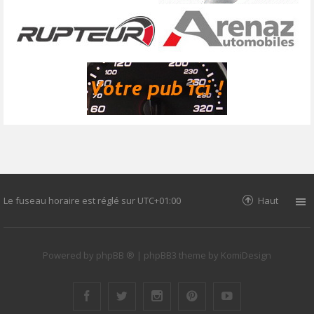
Le fuseau horaire est réglé sur
UTC+01:00
Haut
Powered by
phpBB ®
| phpBB3 theme by
KomiDesign