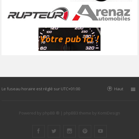
Le fuseau horaire est réglé sur
UTC+01:00
Haut
Powered by
phpBB ®
| phpBB3 theme by
KomiDesign