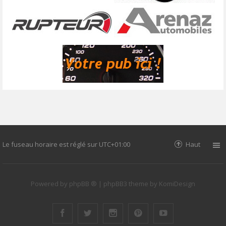
Le fuseau horaire est réglé sur
UTC+01:00
Haut
Powered by
phpBB ®
| phpBB3 theme by
KomiDesign