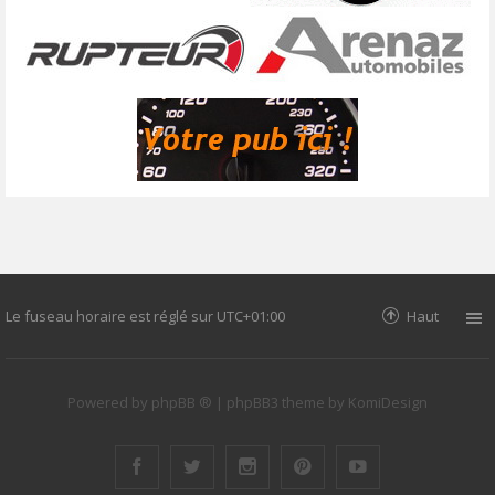
Le fuseau horaire est réglé sur
UTC+01:00
Haut
Powered by
phpBB ®
| phpBB3 theme by
KomiDesign