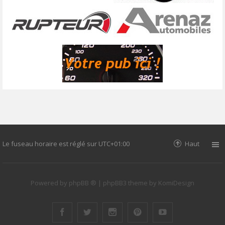
Le fuseau horaire est réglé sur
UTC+01:00
Haut
Powered by
phpBB ®
| phpBB3 theme by
KomiDesign