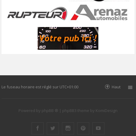
Le fuseau horaire est réglé sur
UTC+01:00
Haut
Powered by
phpBB ®
| phpBB3 theme by
KomiDesign