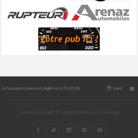
Le fuseau horaire est réglé sur
UTC+01:00
Haut
Powered by
phpBB ®
| phpBB3 theme by
KomiDesign