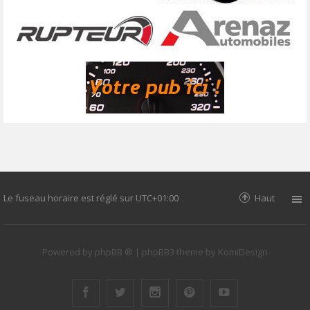
Le fuseau horaire est réglé sur
UTC+01:00
Haut
Powered by
phpBB ®
| phpBB3 theme by
KomiDesign