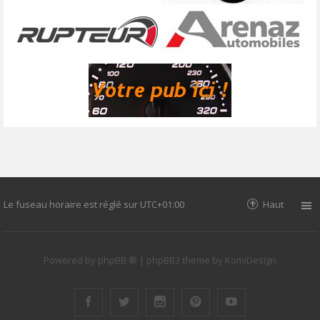
Le fuseau horaire est réglé sur
UTC+01:00
Haut
Powered by
phpBB ®
| phpBB3 theme by
KomiDesign