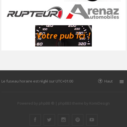
Le fuseau horaire est réglé sur
UTC+01:00
Haut
Powered by
phpBB ®
| phpBB3 theme by
KomiDesign