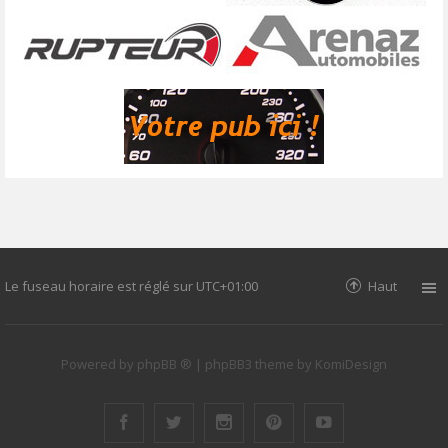
Le fuseau horaire est réglé sur
UTC+01:00
Haut
Powered by
phpBB ®
| phpBB3 theme by
KomiDesign