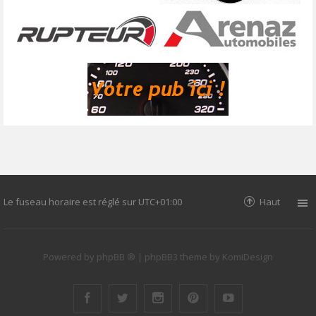
Le fuseau horaire est réglé sur
UTC+01:00
Haut
Powered by
phpBB ®
| phpBB3 theme by
KomiDesign