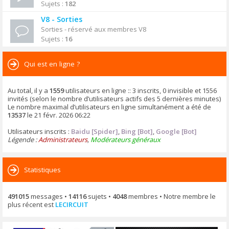
Sujets :
182
V8 - Sorties
Sorties - réservé aux membres V8
Sujets :
16
Qui est en ligne ?
Au total, il y a
1559
utilisateurs en ligne :: 3 inscrits, 0 invisible et 1556
invités (selon le nombre d’utilisateurs actifs des 5 dernières minutes)
Le nombre maximal d’utilisateurs en ligne simultanément a été de
13537
le 21 févr. 2026 06:22
Utilisateurs inscrits :
Baidu [Spider]
,
Bing [Bot]
,
Google [Bot]
Légende :
Administrateurs
,
Modérateurs généraux
Statistiques
491015
messages •
14116
sujets •
4048
membres • Notre membre le
plus récent est
LECIRCUIT