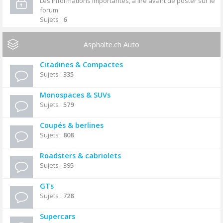
Les informations importantes, à lire avant de poster sur le
forum.
Sujets :
6
Asphalte.ch Auto
Citadines & Compactes
Sujets :
335
Monospaces & SUVs
Sujets :
579
Coupés & berlines
Sujets :
808
Roadsters & cabriolets
Sujets :
395
GTs
Sujets :
728
Supercars