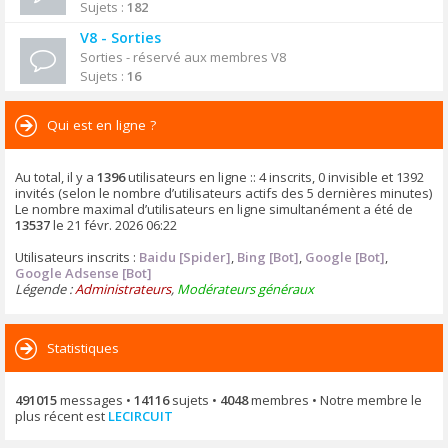
Sujets :
182
V8 - Sorties
Sorties - réservé aux membres V8
Sujets :
16
Qui est en ligne ?
Au total, il y a
1396
utilisateurs en ligne :: 4 inscrits, 0 invisible et 1392
invités (selon le nombre d’utilisateurs actifs des 5 dernières minutes)
Le nombre maximal d’utilisateurs en ligne simultanément a été de
13537
le 21 févr. 2026 06:22
Utilisateurs inscrits :
Baidu [Spider]
,
Bing [Bot]
,
Google [Bot]
,
Google Adsense [Bot]
Légende :
Administrateurs
,
Modérateurs généraux
Statistiques
491015
messages •
14116
sujets •
4048
membres • Notre membre le
plus récent est
LECIRCUIT