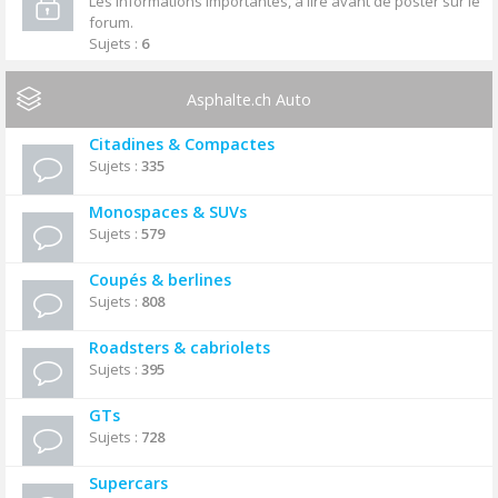
Les informations importantes, à lire avant de poster sur le
forum.
Sujets :
6
Asphalte.ch Auto
Citadines & Compactes
Sujets :
335
Monospaces & SUVs
Sujets :
579
Coupés & berlines
Sujets :
808
Roadsters & cabriolets
Sujets :
395
GTs
Sujets :
728
Supercars