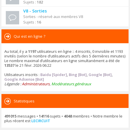
Sujets :
182
V8 - Sorties
Sorties - réservé aux membres V8
Sujets :
16
Qui est en ligne ?
Au total, il y a
1197
utilisateurs en ligne :: 4 inscrits, 0 invisible et 1193
invités (selon le nombre d’utilisateurs actifs des 5 dernières minutes)
Le nombre maximal d’utilisateurs en ligne simultanément a été de
13537
le 21 févr. 2026 06:22
Utilisateurs inscrits :
Baidu [Spider]
,
Bing [Bot]
,
Google [Bot]
,
Google Adsense [Bot]
Légende :
Administrateurs
,
Modérateurs généraux
Statistiques
491015
messages •
14116
sujets •
4048
membres • Notre membre le
plus récent est
LECIRCUIT