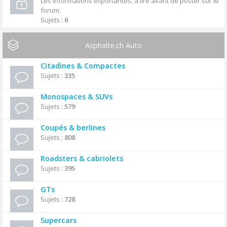
Les informations importantes, à lire avant de poster sur le
forum.
Sujets :
6
Asphalte.ch Auto
Citadines & Compactes
Sujets :
335
Monospaces & SUVs
Sujets :
579
Coupés & berlines
Sujets :
808
Roadsters & cabriolets
Sujets :
395
GTs
Sujets :
728
Supercars