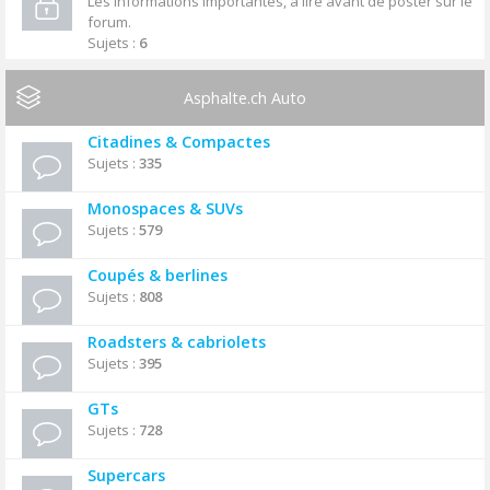
Les informations importantes, à lire avant de poster sur le
forum.
Sujets :
6
Asphalte.ch Auto
Citadines & Compactes
Sujets :
335
Monospaces & SUVs
Sujets :
579
Coupés & berlines
Sujets :
808
Roadsters & cabriolets
Sujets :
395
GTs
Sujets :
728
Supercars