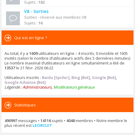
Sujets :
182
V8 - Sorties
Sorties - réservé aux membres V8
Sujets :
16
Qui est en ligne ?
Au total, il y a
1609
utilisateurs en ligne :: 4 inscrits, 0 invisible et 1605
invités (selon le nombre d’utilisateurs actifs des 5 dernières minutes)
Le nombre maximal d’utilisateurs en ligne simultanément a été de
13537
le 21 févr. 2026 06:22
Utilisateurs inscrits :
Baidu [Spider]
,
Bing [Bot]
,
Google [Bot]
,
Google Adsense [Bot]
Légende :
Administrateurs
,
Modérateurs généraux
Statistiques
490997
messages •
14116
sujets •
4048
membres • Notre membre le
plus récent est
LECIRCUIT