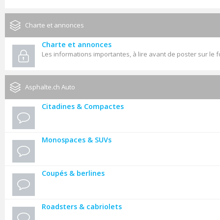
Charte et annonces
Charte et annonces
Les informations importantes, à lire avant de poster sur le 
Asphalte.ch Auto
Citadines & Compactes
Monospaces & SUVs
Coupés & berlines
Roadsters & cabriolets