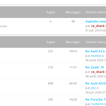
Sujets
Messages
Dernier mess
6
98
Asphalte new
par
ze_shark
forum.
01 juil. 2019 20
Sujets
Messages
Dernier mess
335
19916
Re: Audi A2 e
par
Huntox
06 août 2026 1
579
11731
Re: Zeekr 7X
par
ze_shark
06 août 2026 2
l
t
808
44165
Re: Audi A5/S
C
par
jl32
r
o
26 juil. 2026 21
l
n
395
14242
Re: Porsche 7
s
par
Carbene
u