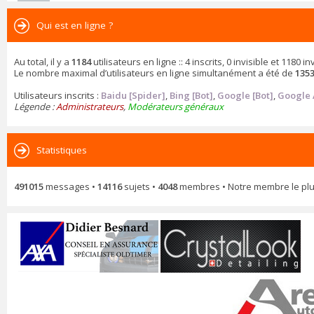
Qui est en ligne ?
Au total, il y a
1184
utilisateurs en ligne :: 4 inscrits, 0 invisible et 1180
Le nombre maximal d’utilisateurs en ligne simultanément a été de
135
Utilisateurs inscrits :
Baidu [Spider]
,
Bing [Bot]
,
Google [Bot]
,
Google 
Légende :
Administrateurs
,
Modérateurs généraux
Statistiques
491015
messages •
14116
sujets •
4048
membres • Notre membre le plu