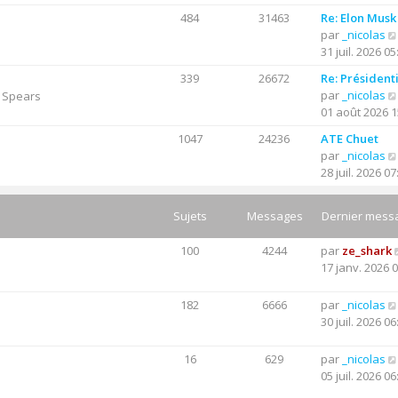
e
n
g
484
31463
Re: Elon Musk
r
s
e
par
_nicolas
n
u
31 juil. 2026 05
i
l
e
t
339
26672
Re: Président
r
e
par
_nicolas
y Spears
m
r
01 août 2026 1
e
l
s
1047
24236
ATE Chuet
e
s
par
_nicolas
d
a
28 juil. 2026 07
e
g
r
e
n
Sujets
Messages
Dernier mess
i
e
100
4244
par
ze_shark
r
17 janv. 2026 
m
e
182
6666
par
_nicolas
s
30 juil. 2026 06
s
a
16
629
par
_nicolas
g
05 juil. 2026 06
e