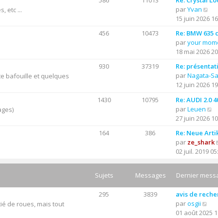
586
11013
Re: Crystal Lo
C
par
Yvan
 etc ...
o
15 juin 2026 16
n
456
10473
Re: BMW 635 cs
s
par
your mom
u
18 mai 2026 20
l
t
930
37319
Re: présentat
e
par
Nagata-S
e bafouille et quelques
r
12 juin 2026 19
l
1430
10795
Re: AUDI 2.0 
e
C
par
Leuen
ages)
d
o
27 juin 2026 10
e
n
r
164
386
Re: Neue Arti
s
n
par
ze_shark
u
i
02 juil. 2019 05
l
e
t
r
e
Sujets
Messages
Dernier mess
m
r
e
l
s
295
3839
avis de rech
e
C
s
par
osgii
ié de roues, mais tout
d
o
a
01 août 2025 1