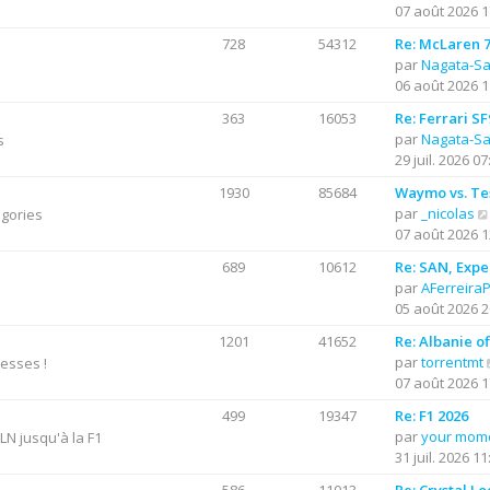
07 août 2026 1
l
r
t
728
54312
Re: McLaren 7
e
par
Nagata-S
i
r
06 août 2026 1
l
363
16053
Re: Ferrari S
r
e
par
Nagata-S
s
d
29 juil. 2026 07
e
r
1930
85684
Waymo vs. Te
n
par
_nicolas
égories
i
07 août 2026 1
e
689
10612
Re: SAN, Exper
r
par
AFerreira
m
05 août 2026 2
e
s
1201
41652
Re: Albanie o
s
par
torrentmt
resses !
a
07 août 2026 1
g
e
499
19347
Re: F1 2026
par
your mom
N jusqu'à la F1
31 juil. 2026 11