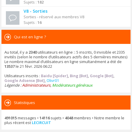
Sujets :
182
V8 - Sorties
Sorties - réservé aux membres V8
Sujets :
16
Qui est en ligne ?
Au total, il y a
2340
utilisateurs en ligne :: 5 inscrits, 0 invisible et 2335
invités (selon le nombre d’utilisateurs actifs des 5 dernières minutes)
Le nombre maximal d’utilisateurs en ligne simultanément a été de
13537
le 21 févr. 2026 06:22
Utilisateurs inscrits :
Baidu [Spider]
,
Bing [Bot]
,
Google [Bot]
,
Google Adsense [Bot]
,
Olivr01
Légende :
Administrateurs
,
Modérateurs généraux
Statistiques
491015
messages •
14116
sujets •
4048
membres • Notre membre le
plus récent est
LECIRCUIT