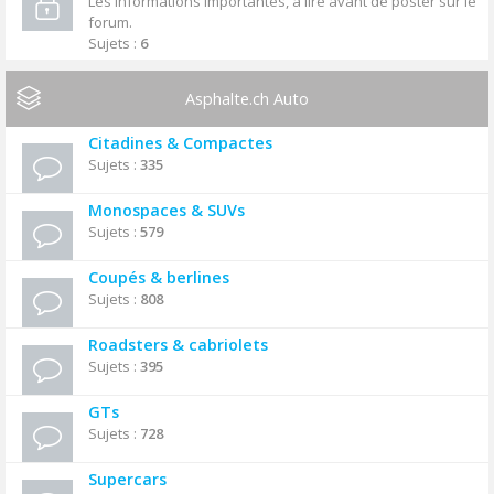
Les informations importantes, à lire avant de poster sur le
forum.
Sujets :
6
Asphalte.ch Auto
Citadines & Compactes
Sujets :
335
Monospaces & SUVs
Sujets :
579
Coupés & berlines
Sujets :
808
Roadsters & cabriolets
Sujets :
395
GTs
Sujets :
728
Supercars