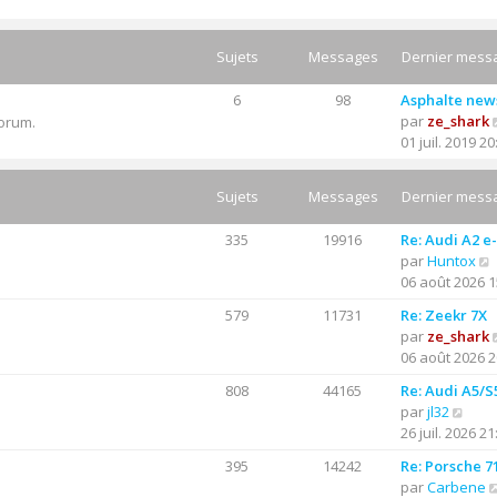
Sujets
Messages
Dernier mess
6
98
Asphalte new
par
ze_shark
forum.
01 juil. 2019 20
Sujets
Messages
Dernier mess
335
19916
Re: Audi A2 e
par
Huntox
06 août 2026 1
579
11731
Re: Zeekr 7X
par
ze_shark
06 août 2026 2
l
t
808
44165
Re: Audi A5/S
C
par
jl32
r
o
26 juil. 2026 21
l
n
395
14242
Re: Porsche 7
s
par
Carbene
u