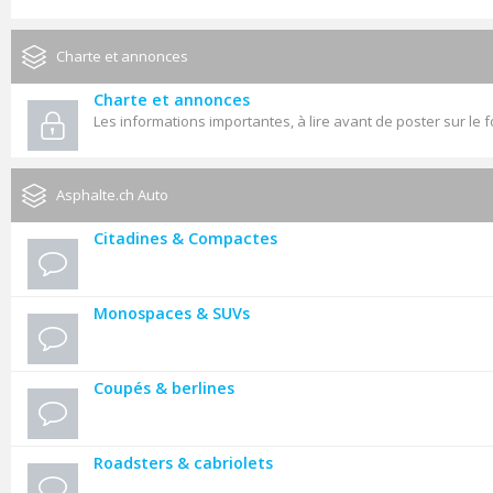
Charte et annonces
Charte et annonces
Les informations importantes, à lire avant de poster sur le 
Asphalte.ch Auto
Citadines & Compactes
Monospaces & SUVs
Coupés & berlines
Roadsters & cabriolets