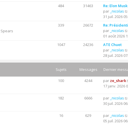
e
n
g
484
31463
Re: Elon Musk
r
s
e
par
_nicolas
n
u
31 juil. 2026 05
i
l
e
t
339
26672
Re: Président
r
e
par
_nicolas
y Spears
m
r
01 août 2026 1
e
l
s
1047
24236
ATE Chuet
e
s
par
_nicolas
d
a
28 juil. 2026 07
e
g
r
e
n
Sujets
Messages
Dernier mess
i
e
100
4244
par
ze_shark
r
17 janv. 2026 
m
e
182
6666
par
_nicolas
s
30 juil. 2026 06
s
a
16
629
par
_nicolas
g
05 juil. 2026 06
e