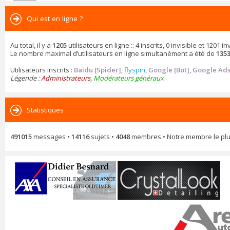
Qui est en ligne ?
Au total, il y a
1205
utilisateurs en ligne :: 4 inscrits, 0 invisible et 1201
Le nombre maximal d’utilisateurs en ligne simultanément a été de
135
Utilisateurs inscrits :
Baidu [Spider]
,
flyspin
,
Google [Bot]
,
Google Ads
Légende :
Administrateurs
,
Modérateurs généraux
Statistiques
491015
messages •
14116
sujets •
4048
membres • Notre membre le plu