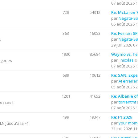
07 août 2026 1
l
r
t
728
54312
Re: McLaren 7
e
par
Nagata-S
i
r
06 août 2026 1
l
363
16053
Re: Ferrari S
r
e
par
Nagata-S
s
d
29 juil. 2026 07
e
r
1930
85684
Waymo vs. Te
n
par
_nicolas
égories
i
07 août 2026 1
e
689
10612
Re: SAN, Exper
r
par
AFerreira
m
05 août 2026 2
e
s
1201
41652
Re: Albanie o
s
par
torrentmt
resses !
a
07 août 2026 1
g
e
499
19347
Re: F1 2026
par
your mom
N jusqu'à la F1
31 juil. 2026 11