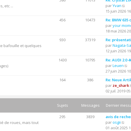
586
11013
Re: Crystal Lo
C
par
Yvan
 etc ...
o
15 juin 2026 16
n
456
10473
Re: BMW 635 cs
s
par
your mom
u
18 mai 2026 20
l
t
930
37319
Re: présentat
e
par
Nagata-S
e bafouille et quelques
r
12 juin 2026 19
l
1430
10795
Re: AUDI 2.0 
e
C
par
Leuen
ages)
d
o
27 juin 2026 10
e
n
r
164
386
Re: Neue Arti
s
n
par
ze_shark
u
i
02 juil. 2019 05
l
e
t
r
e
Sujets
Messages
Dernier mess
m
r
e
l
s
295
3839
avis de rech
e
C
s
par
osgii
ié de roues, mais tout
d
o
a
01 août 2025 1