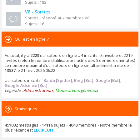
Sujets :
182
V8 - Sorties
Sorties - réservé aux membres V8
Sujets :
16
Qui est en ligne ?
Au total, il y a
2223
utilisateurs en ligne :: 4 inscrits, 0 invisible et 2219
invités (selon le nombre d’utilisateurs actifs des 5 dernières minutes)
Le nombre maximal d’utilisateurs en ligne simultanément a été de
13537
le 21 févr. 2026 06:22
Utilisateurs inscrits :
Baidu [Spider]
,
Bing [Bot]
,
Google [Bot]
,
Google Adsense [Bot]
Légende :
Administrateurs
,
Modérateurs généraux
Statistiques
491002
messages •
14116
sujets •
4048
membres • Notre membre le
plus récent est
LECIRCUIT