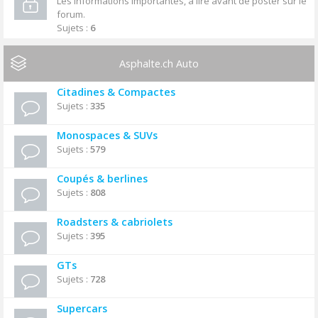
Les informations importantes, à lire avant de poster sur le
forum.
Sujets :
6
Asphalte.ch Auto
Citadines & Compactes
Sujets :
335
Monospaces & SUVs
Sujets :
579
Coupés & berlines
Sujets :
808
Roadsters & cabriolets
Sujets :
395
GTs
Sujets :
728
Supercars