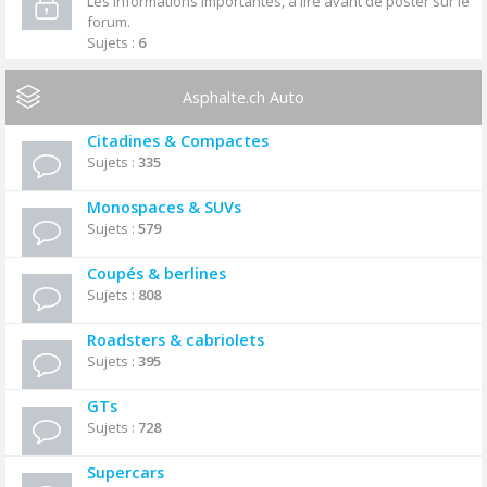
Les informations importantes, à lire avant de poster sur le
forum.
Sujets :
6
Asphalte.ch Auto
Citadines & Compactes
Sujets :
335
Monospaces & SUVs
Sujets :
579
Coupés & berlines
Sujets :
808
Roadsters & cabriolets
Sujets :
395
GTs
Sujets :
728
Supercars