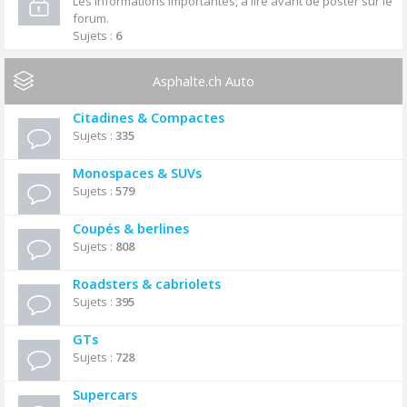
Les informations importantes, à lire avant de poster sur le
forum.
Sujets :
6
Asphalte.ch Auto
Citadines & Compactes
Sujets :
335
Monospaces & SUVs
Sujets :
579
Coupés & berlines
Sujets :
808
Roadsters & cabriolets
Sujets :
395
GTs
Sujets :
728
Supercars