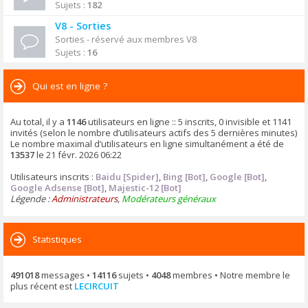
Sujets :
182
V8 - Sorties
Sorties - réservé aux membres V8
Sujets :
16
Qui est en ligne ?
Au total, il y a
1146
utilisateurs en ligne :: 5 inscrits, 0 invisible et 1141
invités (selon le nombre d’utilisateurs actifs des 5 dernières minutes)
Le nombre maximal d’utilisateurs en ligne simultanément a été de
13537
le 21 févr. 2026 06:22
Utilisateurs inscrits :
Baidu [Spider]
,
Bing [Bot]
,
Google [Bot]
,
Google Adsense [Bot]
,
Majestic-12 [Bot]
Légende :
Administrateurs
,
Modérateurs généraux
Statistiques
491018
messages •
14116
sujets •
4048
membres • Notre membre le
plus récent est
LECIRCUIT