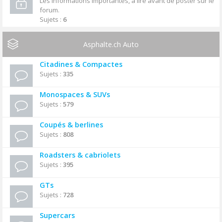
Les informations importantes, à lire avant de poster sur le
forum.
Sujets :
6
Asphalte.ch Auto
Citadines & Compactes
Sujets :
335
Monospaces & SUVs
Sujets :
579
Coupés & berlines
Sujets :
808
Roadsters & cabriolets
Sujets :
395
GTs
Sujets :
728
Supercars