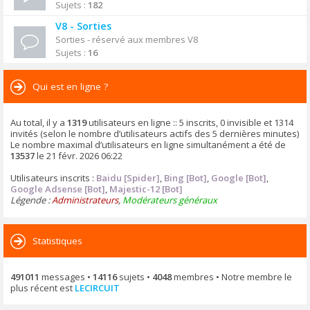
Sujets :
182
V8 - Sorties
Sorties - réservé aux membres V8
Sujets :
16
Qui est en ligne ?
Au total, il y a
1319
utilisateurs en ligne :: 5 inscrits, 0 invisible et 1314
invités (selon le nombre d’utilisateurs actifs des 5 dernières minutes)
Le nombre maximal d’utilisateurs en ligne simultanément a été de
13537
le 21 févr. 2026 06:22
Utilisateurs inscrits :
Baidu [Spider]
,
Bing [Bot]
,
Google [Bot]
,
Google Adsense [Bot]
,
Majestic-12 [Bot]
Légende :
Administrateurs
,
Modérateurs généraux
Statistiques
491011
messages •
14116
sujets •
4048
membres • Notre membre le
plus récent est
LECIRCUIT