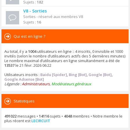
Sujets :
182
V8 - Sorties
Sorties - réservé aux membres V8
Sujets :
16
Qui est en ligne ?
Au total, il y a
1004
utilisateurs en ligne :: 4 inscrits, 0 invisible et 1000
invités (selon le nombre d’utilisateurs actifs des 5 dernières minutes)
Le nombre maximal d’utilisateurs en ligne simultanément a été de
13537
le 21 févr. 2026 06:22
Utilisateurs inscrits :
Baidu [Spider]
,
Bing [Bot]
,
Google [Bot]
,
Google Adsense [Bot]
Légende :
Administrateurs
,
Modérateurs généraux
Statistiques
491022
messages •
14116
sujets •
4048
membres • Notre membre le
plus récent est
LECIRCUIT