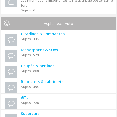
Les informations importantes, à lire avant de poster sur le
forum.
Sujets :
6
Asphalte.ch Auto
Citadines & Compactes
Sujets :
335
Monospaces & SUVs
Sujets :
579
Coupés & berlines
Sujets :
808
Roadsters & cabriolets
Sujets :
395
GTs
Sujets :
728
Supercars