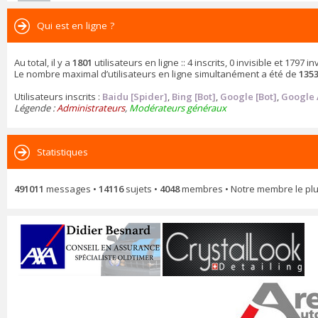
Qui est en ligne ?
Au total, il y a
1801
utilisateurs en ligne :: 4 inscrits, 0 invisible et 1797
Le nombre maximal d’utilisateurs en ligne simultanément a été de
135
Utilisateurs inscrits :
Baidu [Spider]
,
Bing [Bot]
,
Google [Bot]
,
Google 
Légende :
Administrateurs
,
Modérateurs généraux
Statistiques
491011
messages •
14116
sujets •
4048
membres • Notre membre le plu