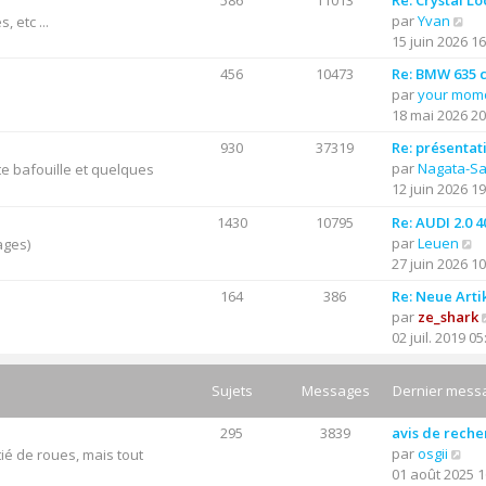
586
11013
Re: Crystal Lo
C
par
Yvan
 etc ...
o
15 juin 2026 16
n
456
10473
Re: BMW 635 cs
s
par
your mom
u
18 mai 2026 20
l
t
930
37319
Re: présentat
e
par
Nagata-S
e bafouille et quelques
r
12 juin 2026 19
l
1430
10795
Re: AUDI 2.0 
e
C
par
Leuen
ages)
d
o
27 juin 2026 10
e
n
r
164
386
Re: Neue Arti
s
n
par
ze_shark
u
i
02 juil. 2019 05
l
e
t
r
e
Sujets
Messages
Dernier mess
m
r
e
l
s
295
3839
avis de rech
e
C
s
par
osgii
ié de roues, mais tout
d
o
a
01 août 2025 1