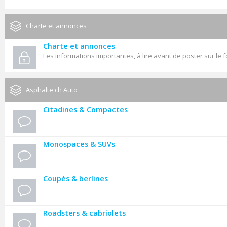
Charte et annonces
Charte et annonces
Les informations importantes, à lire avant de poster sur le 
Asphalte.ch Auto
Citadines & Compactes
Monospaces & SUVs
Coupés & berlines
Roadsters & cabriolets