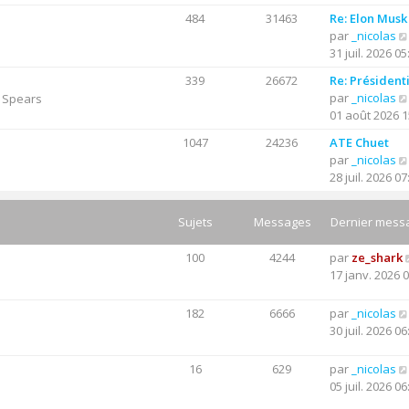
e
n
g
484
31463
Re: Elon Musk
r
s
e
par
_nicolas
n
u
31 juil. 2026 05
i
l
e
t
339
26672
Re: Président
r
e
par
_nicolas
y Spears
m
r
01 août 2026 1
e
l
s
1047
24236
ATE Chuet
e
s
par
_nicolas
d
a
28 juil. 2026 07
e
g
r
e
n
Sujets
Messages
Dernier mess
i
e
100
4244
par
ze_shark
r
17 janv. 2026 
m
e
182
6666
par
_nicolas
s
30 juil. 2026 06
s
a
16
629
par
_nicolas
g
05 juil. 2026 06
e