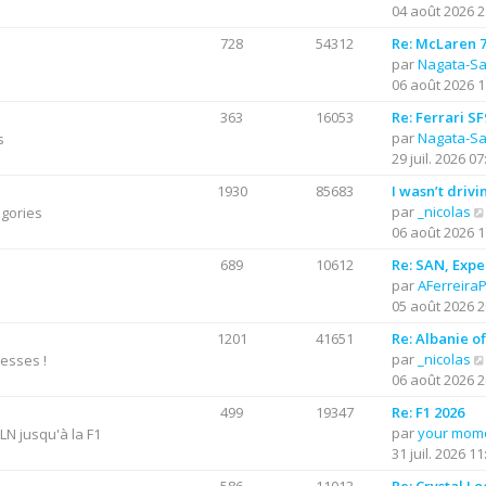
04 août 2026 2
l
r
t
728
54312
Re: McLaren 7
e
par
Nagata-S
i
r
06 août 2026 1
l
363
16053
Re: Ferrari S
r
e
par
Nagata-S
s
d
29 juil. 2026 07
e
r
1930
85683
I wasn’t drivi
n
par
_nicolas
égories
i
06 août 2026 1
e
689
10612
Re: SAN, Exper
r
par
AFerreira
m
05 août 2026 2
e
s
1201
41651
Re: Albanie o
s
par
_nicolas
resses !
a
06 août 2026 2
g
e
499
19347
Re: F1 2026
par
your mom
N jusqu'à la F1
31 juil. 2026 11