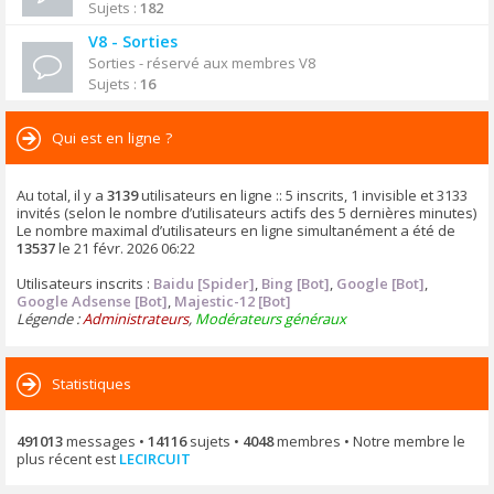
Sujets :
182
V8 - Sorties
Sorties - réservé aux membres V8
Sujets :
16
Qui est en ligne ?
Au total, il y a
3139
utilisateurs en ligne :: 5 inscrits, 1 invisible et 3133
invités (selon le nombre d’utilisateurs actifs des 5 dernières minutes)
Le nombre maximal d’utilisateurs en ligne simultanément a été de
13537
le 21 févr. 2026 06:22
Utilisateurs inscrits :
Baidu [Spider]
,
Bing [Bot]
,
Google [Bot]
,
Google Adsense [Bot]
,
Majestic-12 [Bot]
Légende :
Administrateurs
,
Modérateurs généraux
Statistiques
491013
messages •
14116
sujets •
4048
membres • Notre membre le
plus récent est
LECIRCUIT