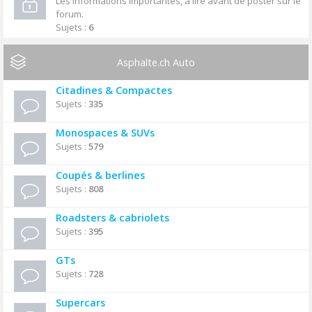
Les informations importantes, à lire avant de poster sur le
forum.
Sujets :
6
Asphalte.ch Auto
Citadines & Compactes
Sujets :
335
Monospaces & SUVs
Sujets :
579
Coupés & berlines
Sujets :
808
Roadsters & cabriolets
Sujets :
395
GTs
Sujets :
728
Supercars