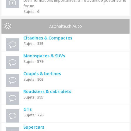
Les informations importantes, à lire avant de poster sur le
forum.
Sujets :
6
Asphalte.ch Auto
Citadines & Compactes
Sujets :
335
Monospaces & SUVs
Sujets :
579
Coupés & berlines
Sujets :
808
Roadsters & cabriolets
Sujets :
395
GTs
Sujets :
728
Supercars