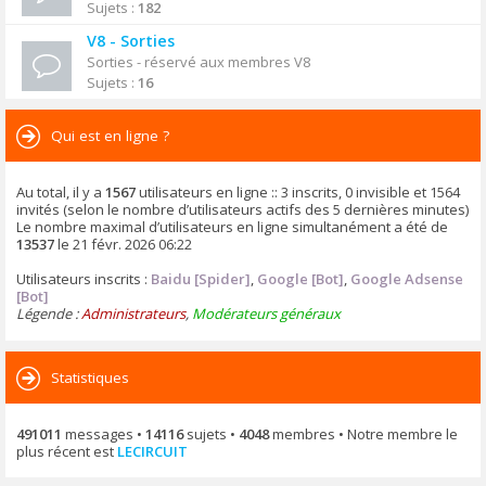
Sujets :
182
V8 - Sorties
Sorties - réservé aux membres V8
Sujets :
16
Qui est en ligne ?
Au total, il y a
1567
utilisateurs en ligne :: 3 inscrits, 0 invisible et 1564
invités (selon le nombre d’utilisateurs actifs des 5 dernières minutes)
Le nombre maximal d’utilisateurs en ligne simultanément a été de
13537
le 21 févr. 2026 06:22
Utilisateurs inscrits :
Baidu [Spider]
,
Google [Bot]
,
Google Adsense
[Bot]
Légende :
Administrateurs
,
Modérateurs généraux
Statistiques
491011
messages •
14116
sujets •
4048
membres • Notre membre le
plus récent est
LECIRCUIT