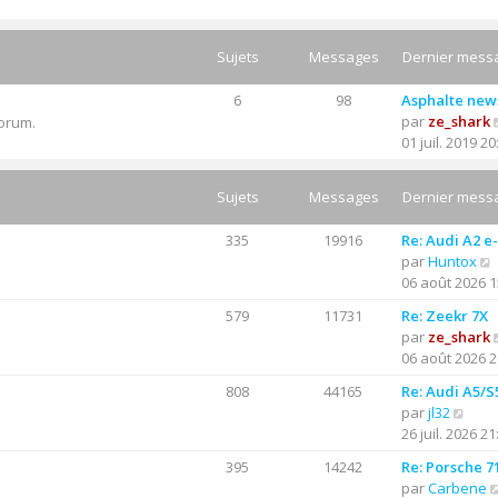
Sujets
Messages
Dernier mess
6
98
Asphalte new
par
ze_shark
forum.
01 juil. 2019 20
Sujets
Messages
Dernier mess
335
19916
Re: Audi A2 e
par
Huntox
06 août 2026 1
579
11731
Re: Zeekr 7X
par
ze_shark
06 août 2026 2
l
t
808
44165
Re: Audi A5/S
C
par
jl32
r
o
26 juil. 2026 21
l
n
395
14242
Re: Porsche 7
s
par
Carbene
u