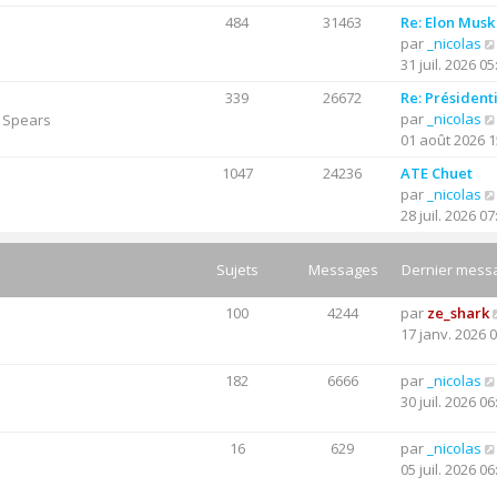
e
n
g
484
31463
Re: Elon Musk
r
s
e
par
_nicolas
n
u
31 juil. 2026 05
i
l
e
t
339
26672
Re: Président
r
e
par
_nicolas
y Spears
m
r
01 août 2026 1
e
l
s
1047
24236
ATE Chuet
e
s
par
_nicolas
d
a
28 juil. 2026 07
e
g
r
e
n
Sujets
Messages
Dernier mess
i
e
100
4244
par
ze_shark
r
17 janv. 2026 
m
e
182
6666
par
_nicolas
s
30 juil. 2026 06
s
a
16
629
par
_nicolas
g
05 juil. 2026 06
e