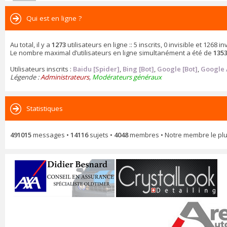
Qui est en ligne ?
Au total, il y a
1273
utilisateurs en ligne :: 5 inscrits, 0 invisible et 1268
Le nombre maximal d’utilisateurs en ligne simultanément a été de
135
Utilisateurs inscrits :
Baidu [Spider]
,
Bing [Bot]
,
Google [Bot]
,
Google 
Légende :
Administrateurs
,
Modérateurs généraux
Statistiques
491015
messages •
14116
sujets •
4048
membres • Notre membre le plu