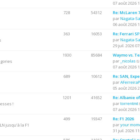
07 août 2026 1
l
r
t
728
54312
Re: McLaren 7
e
par
Nagata-S
i
r
06 août 2026 1
l
363
16053
Re: Ferrari S
r
e
par
Nagata-S
s
d
29 juil. 2026 07
e
r
1930
85684
Waymo vs. Te
n
par
_nicolas
égories
i
07 août 2026 1
e
689
10612
Re: SAN, Exper
r
par
AFerreira
m
05 août 2026 2
e
s
1201
41652
Re: Albanie o
s
par
torrentmt
resses !
a
07 août 2026 1
g
e
499
19347
Re: F1 2026
par
your mom
N jusqu'à la F1
31 juil. 2026 11