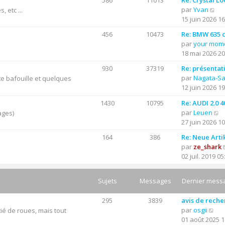
586
11013
Re: Crystal Lo
C
par
Yvan
 etc ...
o
15 juin 2026 16
n
456
10473
Re: BMW 635 cs
s
par
your mom
u
18 mai 2026 20
l
t
930
37319
Re: présentat
e
par
Nagata-S
e bafouille et quelques
r
12 juin 2026 19
l
1430
10795
Re: AUDI 2.0 
e
C
par
Leuen
ages)
d
o
27 juin 2026 10
e
n
r
164
386
Re: Neue Arti
s
n
par
ze_shark
u
i
02 juil. 2019 05
l
e
t
r
e
Sujets
Messages
Dernier mess
m
r
e
l
s
295
3839
avis de rech
e
C
s
par
osgii
ié de roues, mais tout
d
o
a
01 août 2025 1