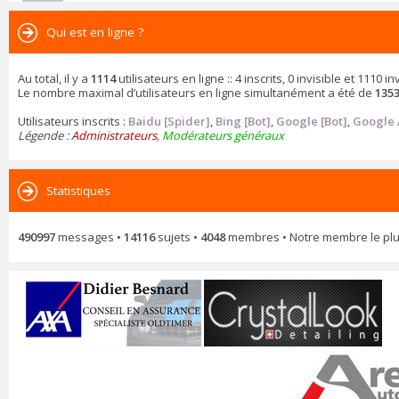
Qui est en ligne ?
Au total, il y a
1114
utilisateurs en ligne :: 4 inscrits, 0 invisible et 1110
Le nombre maximal d’utilisateurs en ligne simultanément a été de
135
Utilisateurs inscrits :
Baidu [Spider]
,
Bing [Bot]
,
Google [Bot]
,
Google 
Légende :
Administrateurs
,
Modérateurs généraux
Statistiques
490997
messages •
14116
sujets •
4048
membres • Notre membre le plu