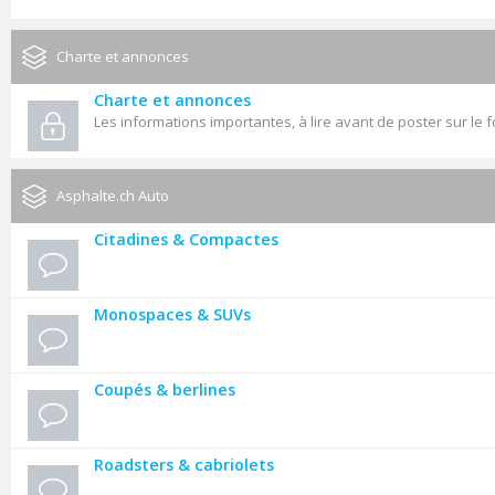
Charte et annonces
Charte et annonces
Les informations importantes, à lire avant de poster sur le 
Asphalte.ch Auto
Citadines & Compactes
Monospaces & SUVs
Coupés & berlines
Roadsters & cabriolets