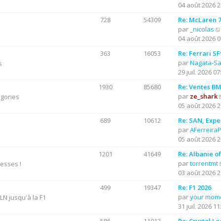
04 août 2026 2
l
t
728
54309
Re: McLaren 7
e
par
_nicolas
r
04 août 2026 0
l
363
16053
Re: Ferrari S
e
par
Nagata-S
s
d
29 juil. 2026 07
e
r
1930
85680
Re: Ventes B
n
par
ze_shark
égories
i
05 août 2026 2
e
689
10612
Re: SAN, Exper
r
par
AFerreira
m
05 août 2026 2
e
s
1201
41649
Re: Albanie o
s
par
torrentmt
resses !
a
03 août 2026 2
g
e
499
19347
Re: F1 2026
par
your mom
N jusqu'à la F1
31 juil. 2026 11