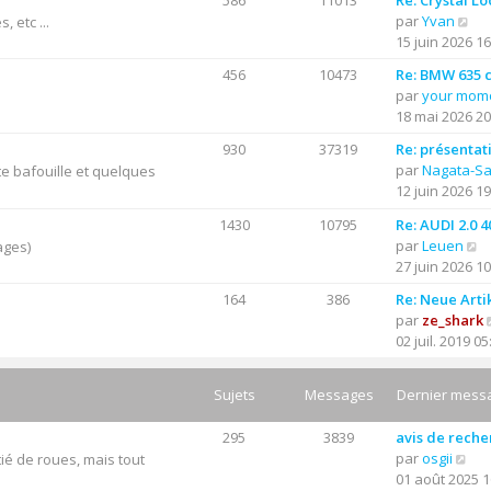
586
11013
Re: Crystal Lo
C
par
Yvan
 etc ...
o
15 juin 2026 16
n
456
10473
Re: BMW 635 cs
s
par
your mom
u
18 mai 2026 20
l
t
930
37319
Re: présentat
e
par
Nagata-S
e bafouille et quelques
r
12 juin 2026 19
l
1430
10795
Re: AUDI 2.0 
e
C
par
Leuen
ages)
d
o
27 juin 2026 10
e
n
r
164
386
Re: Neue Arti
s
n
par
ze_shark
u
i
02 juil. 2019 05
l
e
t
r
e
Sujets
Messages
Dernier mess
m
r
e
l
s
295
3839
avis de rech
e
C
s
par
osgii
ié de roues, mais tout
d
o
a
01 août 2025 1