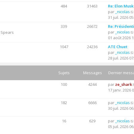
e
n
g
484
31463
Re: Elon Musk
r
s
e
par
_nicolas
n
u
31 juil. 2026 05
i
l
e
t
339
26672
Re: Président
r
e
par
_nicolas
y Spears
m
r
01 août 2026 1
e
l
s
1047
24236
ATE Chuet
e
s
par
_nicolas
d
a
28 juil. 2026 07
e
g
r
e
n
Sujets
Messages
Dernier mess
i
e
100
4244
par
ze_shark
r
17 janv. 2026 
m
e
182
6666
par
_nicolas
s
30 juil. 2026 06
s
a
16
629
par
_nicolas
g
05 juil. 2026 06
e