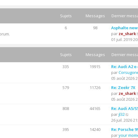
Sujets
Messages
Dernier mess
6
98
Asphalte new
par
ze_shark
forum.
01 juil. 2019 20
Sujets
Messages
Dernier mess
335
19915
Re: Audi A2 e
par
Corsugon
05 août 2026 2
579
11726
Re: Zeekr 7X
par
ze_shark
05 août 2026 2
808
44165
Re: Audi A5/S
C
par
jl32
o
26 juil. 2026 21
n
395
14240
Re: Porsche 9
s
par
your mom
u