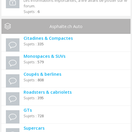
Les informations importantes, à lire avant de poster sur le
forum.
Sujets :
6
Asphalte.ch Auto
Citadines & Compactes
Sujets :
335
Monospaces & SUVs
Sujets :
579
Coupés & berlines
Sujets :
808
Roadsters & cabriolets
Sujets :
395
GTs
Sujets :
728
Supercars