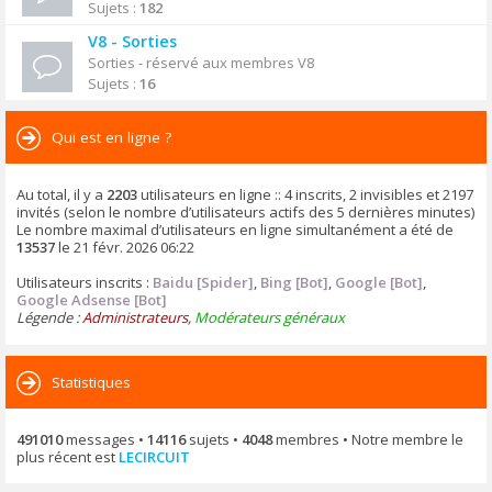
Sujets :
182
V8 - Sorties
Sorties - réservé aux membres V8
Sujets :
16
Qui est en ligne ?
Au total, il y a
2203
utilisateurs en ligne :: 4 inscrits, 2 invisibles et 2197
invités (selon le nombre d’utilisateurs actifs des 5 dernières minutes)
Le nombre maximal d’utilisateurs en ligne simultanément a été de
13537
le 21 févr. 2026 06:22
Utilisateurs inscrits :
Baidu [Spider]
,
Bing [Bot]
,
Google [Bot]
,
Google Adsense [Bot]
Légende :
Administrateurs
,
Modérateurs généraux
Statistiques
491010
messages •
14116
sujets •
4048
membres • Notre membre le
plus récent est
LECIRCUIT