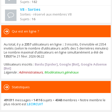
Sujets :
182
V8 - Sorties
Sorties - réservé aux membres V8
Sujets :
16
Qui est en ligne ?
Au total, il y a
2357
utilisateurs en ligne :: 3 inscrits, 0 invisible et 2354
invités (selon le nombre d’utilisateurs actifs des 5 dernières minutes)
Le nombre maximal d’utilisateurs en ligne simultanément a été de
13537
le 21 févr. 2026 06:22
Utilisateurs inscrits :
Baidu [Spider]
,
Google [Bot]
,
Google Adsense
[Bot]
Légende :
Administrateurs
,
Modérateurs généraux
Statistiques
491011
messages •
14116
sujets •
4048
membres • Notre membre le
plus récent est
LECIRCUIT