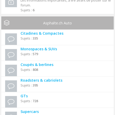
Les informations importantes, à lire avant de poster sur le
forum.
Sujets :
6
Asphalte.ch Auto
Citadines & Compactes
Sujets :
335
Monospaces & SUVs
Sujets :
579
Coupés & berlines
Sujets :
808
Roadsters & cabriolets
Sujets :
395
GTs
Sujets :
728
Supercars