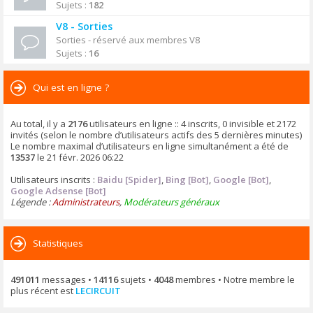
Sujets :
182
V8 - Sorties
Sorties - réservé aux membres V8
Sujets :
16
Qui est en ligne ?
Au total, il y a
2176
utilisateurs en ligne :: 4 inscrits, 0 invisible et 2172
invités (selon le nombre d’utilisateurs actifs des 5 dernières minutes)
Le nombre maximal d’utilisateurs en ligne simultanément a été de
13537
le 21 févr. 2026 06:22
Utilisateurs inscrits :
Baidu [Spider]
,
Bing [Bot]
,
Google [Bot]
,
Google Adsense [Bot]
Légende :
Administrateurs
,
Modérateurs généraux
Statistiques
491011
messages •
14116
sujets •
4048
membres • Notre membre le
plus récent est
LECIRCUIT