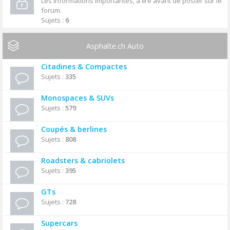
Les informations importantes, à lire avant de poster sur le
forum.
Sujets :
6
Asphalte.ch Auto
Citadines & Compactes
Sujets :
335
Monospaces & SUVs
Sujets :
579
Coupés & berlines
Sujets :
808
Roadsters & cabriolets
Sujets :
395
GTs
Sujets :
728
Supercars