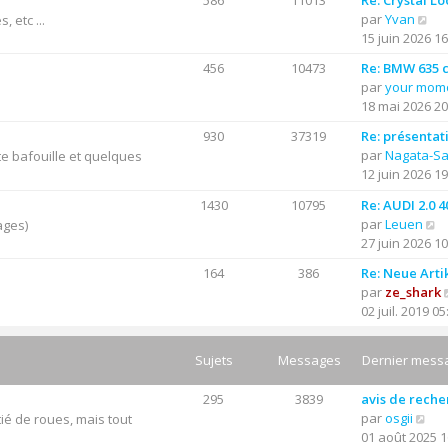
586
11013
Re: Crystal Lo
C
par
Yvan
 etc ...
o
15 juin 2026 16
n
456
10473
Re: BMW 635 cs
s
par
your mom
u
18 mai 2026 20
l
t
930
37319
Re: présentat
e
par
Nagata-S
e bafouille et quelques
r
12 juin 2026 19
l
1430
10795
Re: AUDI 2.0 
e
C
par
Leuen
ages)
d
o
27 juin 2026 10
e
n
r
164
386
Re: Neue Arti
s
n
par
ze_shark
u
i
02 juil. 2019 05
l
e
t
r
e
Sujets
Messages
Dernier mess
m
r
e
l
s
295
3839
avis de rech
e
C
s
par
osgii
ié de roues, mais tout
d
o
a
01 août 2025 1