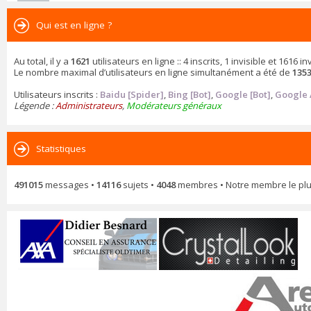
Qui est en ligne ?
Au total, il y a
1621
utilisateurs en ligne :: 4 inscrits, 1 invisible et 1616
Le nombre maximal d’utilisateurs en ligne simultanément a été de
135
Utilisateurs inscrits :
Baidu [Spider]
,
Bing [Bot]
,
Google [Bot]
,
Google 
Légende :
Administrateurs
,
Modérateurs généraux
Statistiques
491015
messages •
14116
sujets •
4048
membres • Notre membre le plu