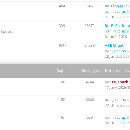
e
n
g
484
31463
Re: Elon Musk
r
s
e
par
_nicolas
n
u
31 juil. 2026 05
i
l
e
t
339
26672
Re: Président
r
e
par
_nicolas
y Spears
m
r
01 août 2026 1
e
l
s
1047
24236
ATE Chuet
e
s
par
_nicolas
d
a
28 juil. 2026 07
e
g
r
e
n
Sujets
Messages
Dernier mess
i
e
100
4244
par
ze_shark
r
17 janv. 2026 
m
e
182
6666
par
_nicolas
s
30 juil. 2026 06
s
a
16
629
par
_nicolas
g
05 juil. 2026 06
e