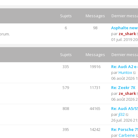
Sujets
Messages
Dernier mess
6
98
Asphalte new
par
ze_shark
forum.
01 juil. 2019 20
Sujets
Messages
Dernier mess
335
19916
Re: Audi A2 e
par
Huntox
06 août 2026 1
579
11731
Re: Zeekr 7X
par
ze_shark
06 août 2026 2
l
t
808
44165
Re: Audi A5/S
C
par
jl32
r
o
26 juil. 2026 21
l
n
395
14242
Re: Porsche 7
s
par
Carbene
u