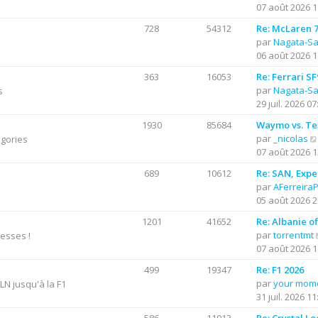
07 août 2026 1
l
r
t
728
54312
Re: McLaren 7
e
par
Nagata-S
i
r
06 août 2026 1
l
363
16053
Re: Ferrari S
r
e
par
Nagata-S
s
d
29 juil. 2026 07
e
r
1930
85684
Waymo vs. Te
n
par
_nicolas
égories
i
07 août 2026 1
e
689
10612
Re: SAN, Exper
r
par
AFerreira
m
05 août 2026 2
e
s
1201
41652
Re: Albanie o
s
par
torrentmt
resses !
a
07 août 2026 1
g
e
499
19347
Re: F1 2026
par
your mom
N jusqu'à la F1
31 juil. 2026 11