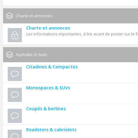
Charte et annonces
Charte et annonces
Les informations importantes, à lire avant de poster sur le 
Asphalte.ch Auto
Citadines & Compactes
Monospaces & SUVs
Coupés & berlines
Roadsters & cabriolets