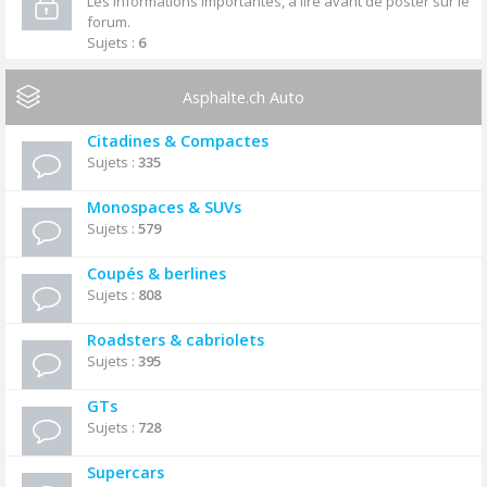
Les informations importantes, à lire avant de poster sur le
forum.
Sujets :
6
Asphalte.ch Auto
Citadines & Compactes
Sujets :
335
Monospaces & SUVs
Sujets :
579
Coupés & berlines
Sujets :
808
Roadsters & cabriolets
Sujets :
395
GTs
Sujets :
728
Supercars