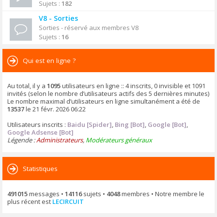
Sujets :
182
V8 - Sorties
Sorties - réservé aux membres V8
Sujets :
16
Qui est en ligne ?
Au total, il y a
1095
utilisateurs en ligne :: 4 inscrits, 0 invisible et 1091
invités (selon le nombre d’utilisateurs actifs des 5 dernières minutes)
Le nombre maximal d’utilisateurs en ligne simultanément a été de
13537
le 21 févr. 2026 06:22
Utilisateurs inscrits :
Baidu [Spider]
,
Bing [Bot]
,
Google [Bot]
,
Google Adsense [Bot]
Légende :
Administrateurs
,
Modérateurs généraux
Statistiques
491015
messages •
14116
sujets •
4048
membres • Notre membre le
plus récent est
LECIRCUIT