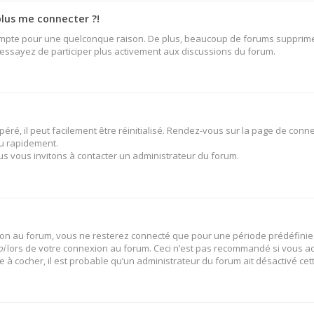
plus me connecter ?!
ompte pour une quelconque raison. De plus, beaucoup de forums suppriment 
t essayez de participer plus activement aux discussions du forum.
ré, il peut facilement être réinitialisé. Rendez-vous sur la page de conne
u rapidement.
us vous invitons à contacter un administrateur du forum.
on au forum, vous ne resterez connecté que pour une période prédéfinie. 
oi
lors de votre connexion au forum. Ceci n’est pas recommandé si vous ac
se à cocher, il est probable qu’un administrateur du forum ait désactivé cett