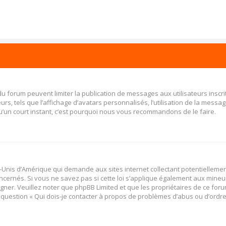
 du forum peuvent limiter la publication de messages aux utilisateurs insc
s, tels que l’affichage d’avatars personnalisés, l’utilisation de la message
 qu’un court instant, c’est pourquoi nous vous recommandons de le faire.
ats-Unis d’Amérique qui demande aux sites internet collectant potentiellem
cernés. Si vous ne savez pas si cette loi s’applique également aux mineu
igner. Veuillez noter que phpBB Limited et que les propriétaires de ce fo
a question « Qui dois-je contacter à propos de problèmes d’abus ou d’ordres