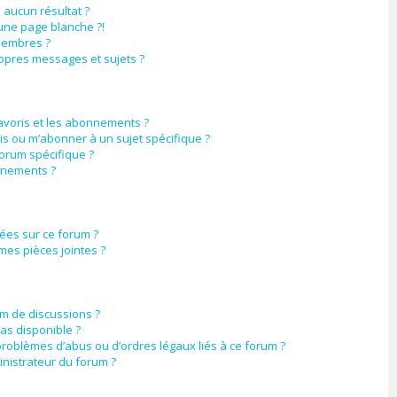
aucun résultat ?
une page blanche ?!
membres ?
opres messages et sujets ?
favoris et les abonnements ?
is ou m’abonner à un sujet spécifique ?
orum spécifique ?
nnements ?
sées sur ce forum ?
mes pièces jointes ?
um de discussions ?
pas disponible ?
problèmes d’abus ou d’ordres légaux liés à ce forum ?
nistrateur du forum ?