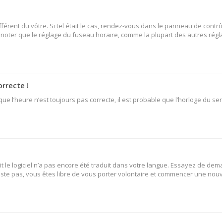
fférent du vôtre. Si tel était le cas, rendez-vous dans le panneau de contrô
oter que le réglage du fuseau horaire, comme la plupart des autres réglage
orrecte !
ue l’heure n’est toujours pas correcte, il est probable que l’horloge du ser
oit le logiciel n’a pas encore été traduit dans votre langue. Essayez de dem
existe pas, vous êtes libre de vous porter volontaire et commencer une nouv