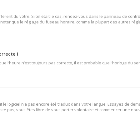
fférent du vôtre. Si tel était le cas, rendez-vous dans le panneau de contrô
oter que le réglage du fuseau horaire, comme la plupart des autres réglage
orrecte !
ue l’heure n’est toujours pas correcte, il est probable que l’horloge du ser
oit le logiciel n’a pas encore été traduit dans votre langue. Essayez de dem
existe pas, vous êtes libre de vous porter volontaire et commencer une nouv