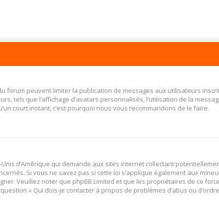
 du forum peuvent limiter la publication de messages aux utilisateurs insc
s, tels que l’affichage d’avatars personnalisés, l’utilisation de la message
 qu’un court instant, c’est pourquoi nous vous recommandons de le faire.
ats-Unis d’Amérique qui demande aux sites internet collectant potentiellem
cernés. Si vous ne savez pas si cette loi s’applique également aux mineu
igner. Veuillez noter que phpBB Limited et que les propriétaires de ce fo
a question « Qui dois-je contacter à propos de problèmes d’abus ou d’ordres