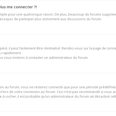
plus me connecter ?!
ompte pour une quelconque raison. De plus, beaucoup de forums suppriment 
t essayez de participer plus activement aux discussions du forum.
ré, il peut facilement être réinitialisé. Rendez-vous sur la page de conne
u rapidement.
us vous invitons à contacter un administrateur du forum.
on au forum, vous ne resterez connecté que pour une période prédéfinie. 
oi
lors de votre connexion au forum. Ceci n’est pas recommandé si vous ac
se à cocher, il est probable qu’un administrateur du forum ait désactivé cett