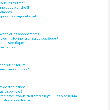
aucun résultat ?
une page blanche ?!
membres ?
opres messages et sujets ?
favoris et les abonnements ?
is ou m’abonner à un sujet spécifique ?
orum spécifique ?
nnements ?
sées sur ce forum ?
mes pièces jointes ?
um de discussions ?
pas disponible ?
problèmes d’abus ou d’ordres légaux liés à ce forum ?
nistrateur du forum ?