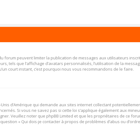
 du forum peuvent limiter la publication de messages aux utilisateurs insc
s, tels que l’affichage d’avatars personnalisés, l’utilisation de la message
 qu’un court instant, c’est pourquoi nous vous recommandons de le faire.
ats-Unis d’Amérique qui demande aux sites internet collectant potentiellem
cernés. Si vous ne savez pas si cette loi s’applique également aux mineu
igner. Veuillez noter que phpBB Limited et que les propriétaires de ce fo
a question « Qui dois-je contacter à propos de problèmes d’abus ou d’ordres