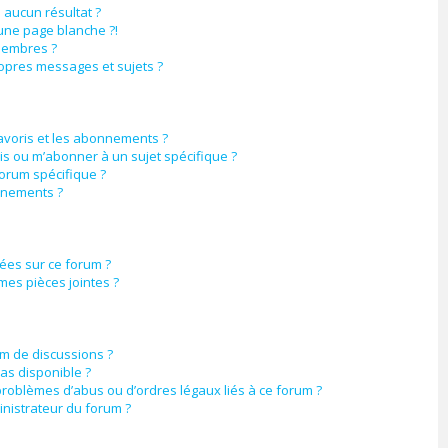
aucun résultat ?
une page blanche ?!
membres ?
opres messages et sujets ?
favoris et les abonnements ?
is ou m’abonner à un sujet spécifique ?
orum spécifique ?
nnements ?
sées sur ce forum ?
mes pièces jointes ?
um de discussions ?
pas disponible ?
problèmes d’abus ou d’ordres légaux liés à ce forum ?
nistrateur du forum ?