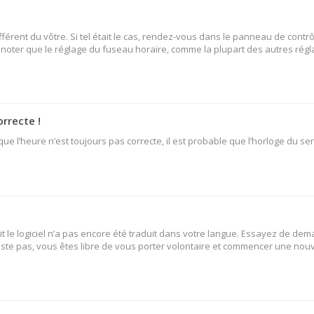
fférent du vôtre. Si tel était le cas, rendez-vous dans le panneau de contrô
oter que le réglage du fuseau horaire, comme la plupart des autres réglage
orrecte !
ue l’heure n’est toujours pas correcte, il est probable que l’horloge du ser
oit le logiciel n’a pas encore été traduit dans votre langue. Essayez de dem
existe pas, vous êtes libre de vous porter volontaire et commencer une nouv