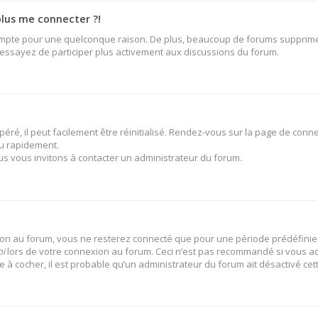
plus me connecter ?!
ompte pour une quelconque raison. De plus, beaucoup de forums suppriment 
t essayez de participer plus activement aux discussions du forum.
ré, il peut facilement être réinitialisé. Rendez-vous sur la page de conne
u rapidement.
us vous invitons à contacter un administrateur du forum.
on au forum, vous ne resterez connecté que pour une période prédéfinie. 
oi
lors de votre connexion au forum. Ceci n’est pas recommandé si vous ac
se à cocher, il est probable qu’un administrateur du forum ait désactivé cett