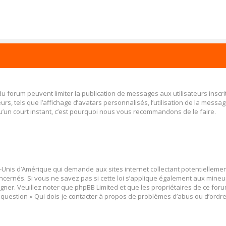
 du forum peuvent limiter la publication de messages aux utilisateurs insc
s, tels que l’affichage d’avatars personnalisés, l’utilisation de la message
 qu’un court instant, c’est pourquoi nous vous recommandons de le faire.
ats-Unis d’Amérique qui demande aux sites internet collectant potentiellem
cernés. Si vous ne savez pas si cette loi s’applique également aux mineu
igner. Veuillez noter que phpBB Limited et que les propriétaires de ce fo
a question « Qui dois-je contacter à propos de problèmes d’abus ou d’ordres