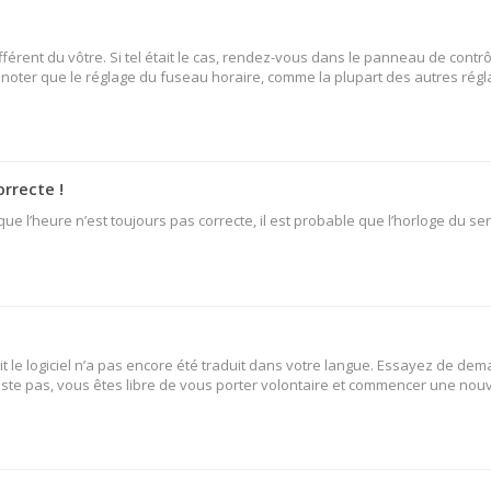
fférent du vôtre. Si tel était le cas, rendez-vous dans le panneau de contrô
oter que le réglage du fuseau horaire, comme la plupart des autres réglage
orrecte !
ue l’heure n’est toujours pas correcte, il est probable que l’horloge du ser
oit le logiciel n’a pas encore été traduit dans votre langue. Essayez de dem
existe pas, vous êtes libre de vous porter volontaire et commencer une nouv