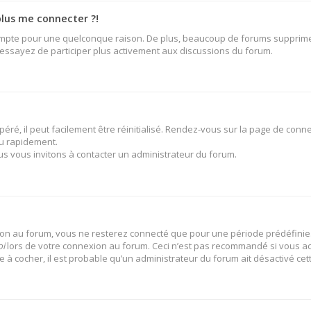
plus me connecter ?!
ompte pour une quelconque raison. De plus, beaucoup de forums suppriment 
t essayez de participer plus activement aux discussions du forum.
ré, il peut facilement être réinitialisé. Rendez-vous sur la page de conne
u rapidement.
us vous invitons à contacter un administrateur du forum.
on au forum, vous ne resterez connecté que pour une période prédéfinie. 
oi
lors de votre connexion au forum. Ceci n’est pas recommandé si vous ac
se à cocher, il est probable qu’un administrateur du forum ait désactivé cett