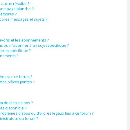
aucun résultat ?
une page blanche ?!
membres ?
opres messages et sujets ?
favoris et les abonnements ?
is ou m’abonner à un sujet spécifique ?
orum spécifique ?
nnements ?
sées sur ce forum ?
mes pièces jointes ?
um de discussions ?
pas disponible ?
problèmes d’abus ou d’ordres légaux liés à ce forum ?
nistrateur du forum ?