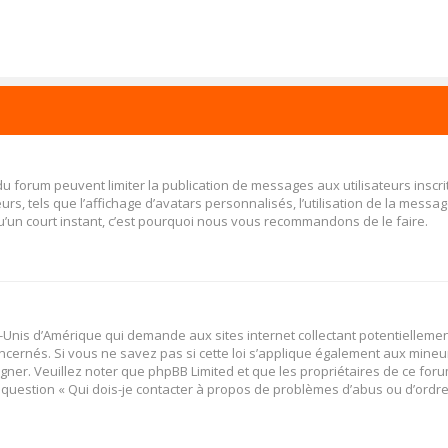
 du forum peuvent limiter la publication de messages aux utilisateurs insc
s, tels que l’affichage d’avatars personnalisés, l’utilisation de la message
 qu’un court instant, c’est pourquoi nous vous recommandons de le faire.
ats-Unis d’Amérique qui demande aux sites internet collectant potentiellem
cernés. Si vous ne savez pas si cette loi s’applique également aux mineu
igner. Veuillez noter que phpBB Limited et que les propriétaires de ce fo
a question « Qui dois-je contacter à propos de problèmes d’abus ou d’ordres