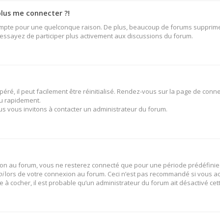
plus me connecter ?!
ompte pour une quelconque raison. De plus, beaucoup de forums suppriment 
t essayez de participer plus activement aux discussions du forum.
ré, il peut facilement être réinitialisé. Rendez-vous sur la page de conne
u rapidement.
us vous invitons à contacter un administrateur du forum.
on au forum, vous ne resterez connecté que pour une période prédéfinie. 
oi
lors de votre connexion au forum. Ceci n’est pas recommandé si vous ac
se à cocher, il est probable qu’un administrateur du forum ait désactivé cett