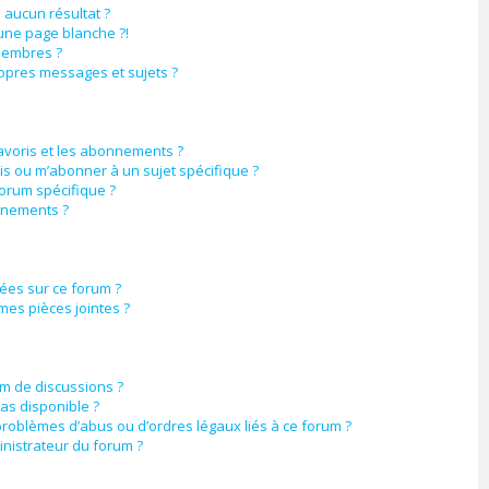
aucun résultat ?
une page blanche ?!
membres ?
opres messages et sujets ?
favoris et les abonnements ?
is ou m’abonner à un sujet spécifique ?
orum spécifique ?
nnements ?
sées sur ce forum ?
mes pièces jointes ?
um de discussions ?
pas disponible ?
problèmes d’abus ou d’ordres légaux liés à ce forum ?
nistrateur du forum ?