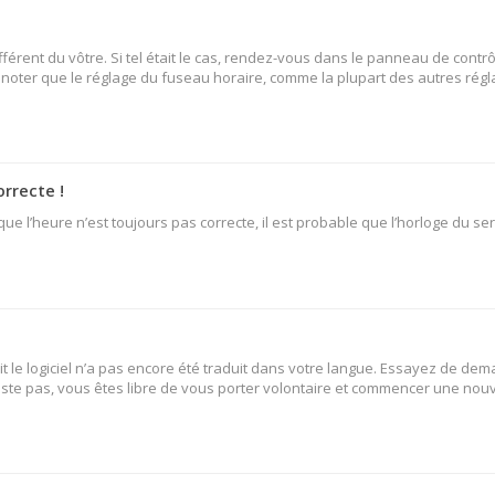
fférent du vôtre. Si tel était le cas, rendez-vous dans le panneau de contrô
oter que le réglage du fuseau horaire, comme la plupart des autres réglage
orrecte !
ue l’heure n’est toujours pas correcte, il est probable que l’horloge du ser
oit le logiciel n’a pas encore été traduit dans votre langue. Essayez de dem
existe pas, vous êtes libre de vous porter volontaire et commencer une nouv